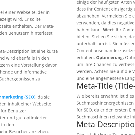
einige der häufigsten Arten
dass Ihr Content einzigartig 
itel einer Webseite, der in
abzuheben. Vermeiden Sie es
igt wird. Er sollte
verwenden, da dies negativ
seite enthalten. Der Meta-
haben kann.
Wert:
Ihr Conte
i den Benutzern hinterlässt
bieten. Stellen Sie sicher, d
unterhaltsam ist. Sie müssen
Content auseinanderzusetzen
eta-Description ist eine kurze
erhöhen.
Optimierung:
Optim
d wird ebenfalls in den
um Ihre Chancen zu verbess
zern eine Vorstellung davon,
werden. Achten Sie auf die 
chende und informative
und eine angemessene Läng
n Suchergebnissen zu
Meta-Title (Title
Wie bereits erwähnt, ist dies
nmarketing (SEO)
, da sie
Suchmaschinenergebnissen an
en Inhalt einer Webseite
für SEO, da er den ersten Ei
 für Benutzer
Suchmaschinen relevante Info
ter und gut optimierter
Meta-Descriptio
 in den
ehr Besucher anziehen.
Dies ist die kurze Zusammen