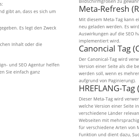
Bildschirmgrößen zu gewährl
s:
Meta-Refresh (R
nd gibt an, dass es sich um
Mit diesem Meta-Tag kann ei
neu geladen werden. Es wird
gegeben. Es legt den Zweck
Auswirkungen auf die SEO ha
implementiert wird.
ichen Inhalt oder die
Canoncial Tag (
Der Canonical-Tag wird ver
ign- und SEO Agentur helfen
Version einer Seite als die 
en Sie einfach ganz
werden soll, wenn es mehrere
aufgrund von Paginierung).
HREFLANG-Tag (
Dieser Meta-Tag wird verwe
welche Version einer Seite 
verschiedene Länder relevant 
Webseiten mit mehrsprachige
für verschiedene Arten von M
Funktion und dient dazu, S