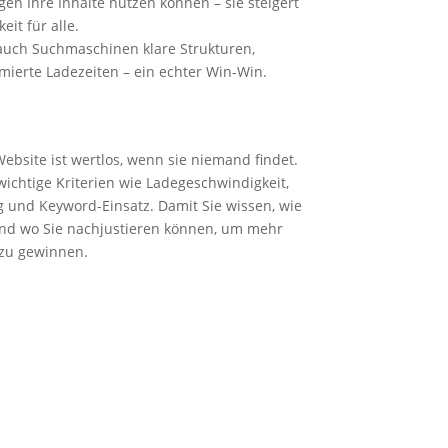
n Ihre Inhalte nutzen können – sie steigert
it für alle.
auch Suchmaschinen klare Strukturen,
mierte Ladezeiten – ein echter Win-Win.
bsite ist wertlos, wenn sie niemand findet.
ichtige Kriterien wie Ladegeschwindigkeit,
g und Keyword-Einsatz. Damit Sie wissen, wie
 und wo Sie nachjustieren können, um mehr
 zu gewinnen.