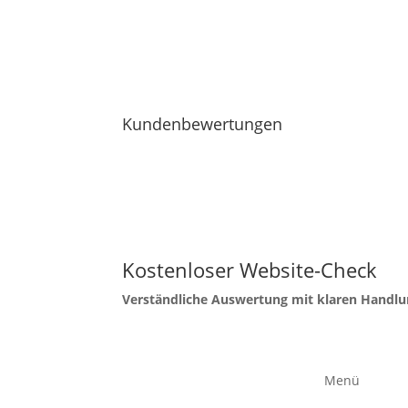
Kundenbewertungen
FLE-media
5
/
5
aus
23
positiven Bewertungen
Kostenloser Website-Check
Verständliche Auswertung mit klaren Handl
Menü