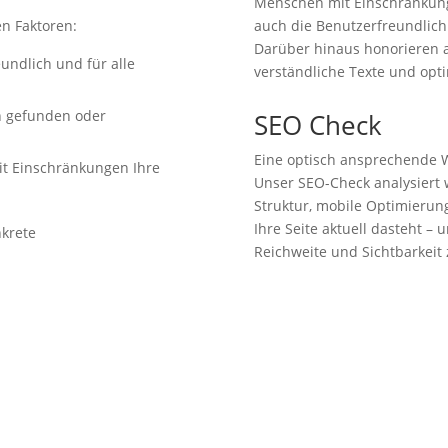
Menschen mit Einschränkunge
en Faktoren:
auch die Benutzerfreundlichke
Darüber hinaus honorieren 
undlich und für alle
verständliche Texte und opti
n gefunden oder
SEO Check
Eine optisch ansprechende We
it Einschränkungen Ihre
Unser SEO-Check analysiert w
Struktur, mobile Optimierun
Ihre Seite aktuell dasteht –
nkrete
Reichweite und Sichtbarkeit