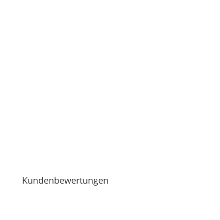
Kundenbewertungen
FLE-media
5
/
5
aus
23
positiven Bewertungen