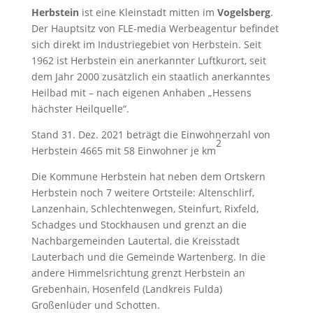
Herbstein
ist eine Kleinstadt mitten im
Vogelsberg
.
Der Hauptsitz von FLE-media Werbeagentur befindet
sich direkt im Industriegebiet von Herbstein. Seit
1962 ist Herbstein ein anerkannter Luftkurort, seit
dem Jahr 2000 zusätzlich ein staatlich anerkanntes
Heilbad mit – nach eigenen Anhaben „Hessens
hächster Heilquelle“.
Stand 31. Dez. 2021 beträgt die Einwohnerzahl von
2
Herbstein 4665 mit 58 Einwohner je
km
Die Kommune Herbstein hat neben dem Ortskern
Herbstein noch 7 weitere Ortsteile: Altenschlirf,
Lanzenhain, Schlechtenwegen, Steinfurt, Rixfeld,
Schadges und Stockhausen und grenzt an die
Nachbargemeinden Lautertal, die Kreisstadt
Lauterbach und die Gemeinde Wartenberg. In die
andere Himmelsrichtung grenzt Herbstein an
Grebenhain, Hosenfeld (Landkreis Fulda)
Großenlüder und Schotten.